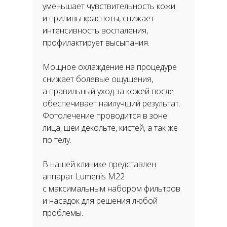
уменьшает чувствительность кожи
и приливы красноты, снижает
интенсивность воспаления,
профилактирует высыпания.
Мощное охлаждение на процедуре
снижает болевые ощущения,
а правильный уход за кожей после
Записаться на прием
обеспечивает наилучший результат.
Фотолечение проводится в зоне
лица, шеи декольте, кистей, а так же
по телу.
В нашей клинике представлен
аппарат Lumenis M22
с максимальным набором фильтров
+7 910 973-30-60
и насадок для решения любой
проблемы.
Ярославль, пр. Ленина, 18/50