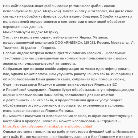
Наш сайт обрабатывает файлы cookie (в том числе файлы cookie
используемые Яндекс. Метрикой). Нажав кнопку «Согласен», вы даете свое
согласие на обработку файлов cookie вашего браузера. Обработка данных
пользователей осуществляется в соответствии с политикой обработки
персональных данных.
Мы используем Яндекс Метрику.
Этот сайт использует сервис веб-аналитики Яндекс Метрика,
предоставляемый компанией ООО «ЯНДЕКС», 119 021, Россия, Москва, ул. Л.
Толстого, 16 (далее — Яндекс).
Сервис Яндекс Метрика использует технологию «cookie» — небольшие
текстовые файлы, размещаемые на компьютере пользователей с целью
анализа их пользовательской активности.
Собранная при помощи cookie информация не может идентифицировать
вас, однако может помочь нам улучшить работу нашего сайта. Информация
об использовании Вами данного сайта, собранная при помощи cookie,
будет передаваться Яндексу и храниться на сервере Яндекса в ЕС
и Российской Федерации. Яндекс будет обрабатывать эту информацию для
оценки использования Вами сайта, составления для нас отчетов
о деятельности нашего сайта, и предоставления других услуг. Яндекс
обрабатывает эту информацию в порядке, установленном в условиях
использования сервиса Яндекс Метрика.
Вы можете отказаться от использования cookies, выбрав соответствующие
настройки в браузере. Также вы можете использовать инструмент —
https://yandex.ru/support/metrika/general/opt-out.html
Однако это может повлиять на работу некоторых функций сайта. Используя
этот сайт, Вы соглашаетесь на обработку данных о Вас Яндексом в порядке