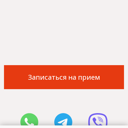
+7 910 973-30-60
Ярославль, пр. Ленина, 18/50
© 2026 ООО «Клиника Надежда»
Имеются противопоказания, необходима
консультация со специалистом
Разработано в студии
SOUS