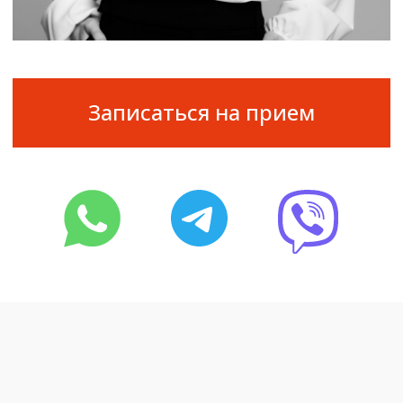
Специализация
Комплексное лечение
заболеваний кожи и волосистой
части головы
Коррекция возрастных
изменений (омоложение)
Коррекция качества кожи
Подбор домашнего ухода
Удаление новообразований
Контурная пластика
Лечение пигментных
и сосудистых образований лица
и тела