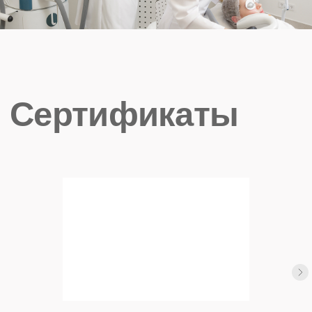
© 2026 ООО «Клиника Надежда»
Имеются противопоказания, необходима
консультация со специалистом
Разработано в студии
SOUS