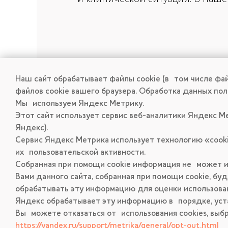
Наш сайт обрабатывает файлы cookie (в том числе фай
файлов cookie вашего браузера. Обработка данных по
Мы используем Яндекс Метрику.
Этот сайт использует сервис веб-аналитики Яндекс М
Яндекс).
Сервис Яндекс Метрика использует технологию «coo
их пользовательской активности.
+7 910 973-30-60
Собранная при помощи cookie информация не может и
Ярославль, пр. Ленина, 18/50
Вами данного сайта, собранная при помощи cookie, б
обрабатывать эту информацию для оценки использован
Яндекс обрабатывает эту информацию в порядке, уст
Вы можете отказаться от использования cookies, вы
https://yandex.ru/support/metrika/general/opt-out.html