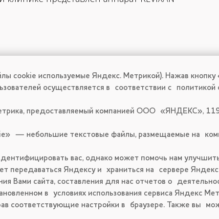
лы cookie используемые Яндекс. Метрикой). Нажав кнопку
льзователей осуществляется в соответствии с политикой
етрика, предоставляемый компанией ООО «ЯНДЕКС», 119 0
kie» — небольшие текстовые файлы, размещаемые на ком
дентифицировать вас, однако может помочь нам улучшить
удет передаваться Яндексу и храниться на сервере Янде
ия Вами сайта, составления для нас отчетов о деятельнос
ановленном в условиях использования сервиса Яндекс Мет
брав соответствующие настройки в браузере. Также вы м