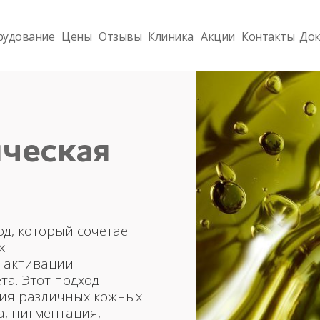
рудование
Цены
Отзывы
Клиника
Акции
Контакты
Док
ческая
д, который сочетает
х
и активации
та. Этот подход
ия различных кожных
а, пигментация,