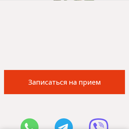
+7 910 973-30-60
Ярославль, пр. Ленина, 18/50
© 2026 ООО «Клиника Надежда»
Имеются противопоказания, необходима
консультация со специалистом
Разработано в студии
SOUS