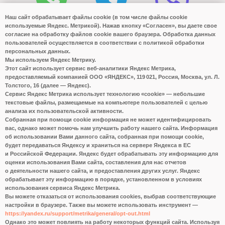
Наш сайт обрабатывает файлы cookie (в том числе файлы cookie
используемые Яндекс. Метрикой). Нажав кнопку «Согласен», вы даете свое
согласие на обработку файлов cookie вашего браузера. Обработка данных
пользователей осуществляется в соответствии с политикой обработки
персональных данных.
Мы используем Яндекс Метрику.
Этот сайт использует сервис веб-аналитики Яндекс Метрика,
предоставляемый компанией ООО «ЯНДЕКС», 119 021, Россия, Москва, ул. Л.
Толстого, 16 (далее — Яндекс).
Сервис Яндекс Метрика использует технологию «cookie» — небольшие
текстовые файлы, размещаемые на компьютере пользователей с целью
анализа их пользовательской активности.
Собранная при помощи cookie информация не может идентифицировать
вас, однако может помочь нам улучшить работу нашего сайта. Информация
об использовании Вами данного сайта, собранная при помощи cookie,
будет передаваться Яндексу и храниться на сервере Яндекса в ЕС
и Российской Федерации. Яндекс будет обрабатывать эту информацию для
оценки использования Вами сайта, составления для нас отчетов
о деятельности нашего сайта, и предоставления других услуг. Яндекс
обрабатывает эту информацию в порядке, установленном в условиях
использования сервиса Яндекс Метрика.
Вы можете отказаться от использования cookies, выбрав соответствующие
настройки в браузере. Также вы можете использовать инструмент —
https://yandex.ru/support/metrika/general/opt-out.html
Однако это может повлиять на работу некоторых функций сайта. Используя