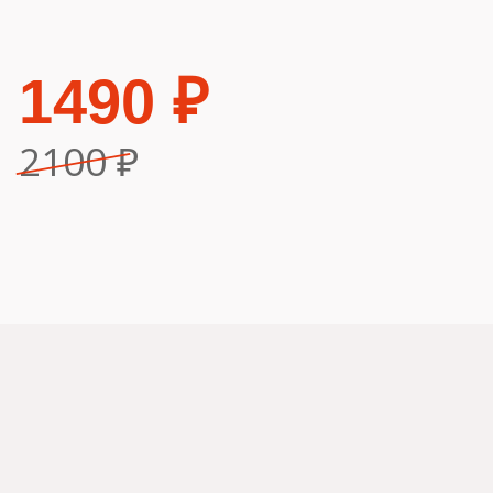
© 2026 ООО «Клиника Надежда»
Имеются противопоказания, необходима
консультация со специалистом
Разработано в студии
SOUS