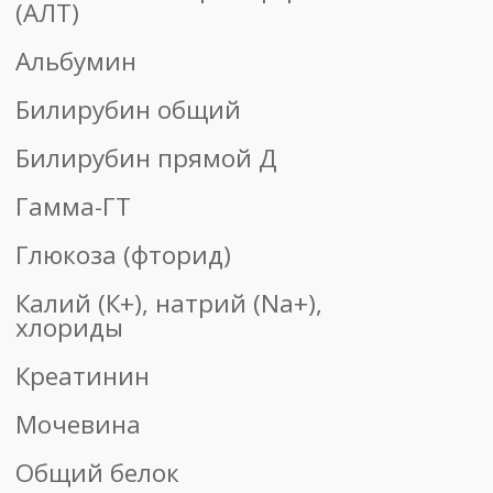
Мочевина
Общий белок
Фосфатаза щелочная
Холестерин общий
990 ₽
1900 ₽
19
показателей
Аспартатаминотрансфераза
(АСТ)
Аланинаминотрансфераза
(АЛТ)