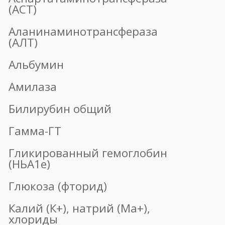
Сывороточное железо
Триглицериды
Фосфатаза щелочная
Холестерин общий
1490 ₽
2100 ₽