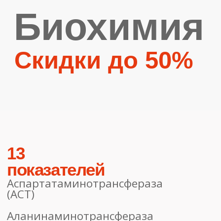
13
показателей
Аспартатаминотрансфераза
(АСТ)
Аланинаминотрансфераза
(АЛТ)
Альбумин
Билирубин общий
Билирубин прямой Д
Гамма-ГТ
Глюкоза (фторид)
Калий (К+), натрий (Na+),
хлориды
Креатинин