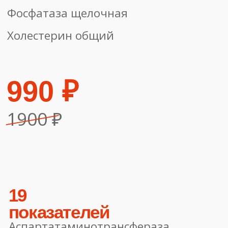
Альбумин
Амилаза
Билирубин общий
Гамма-ГТ
Гликированный гемоглобин
(НЬА1е)
Глюкоза (фторид)
Калий (К+), натрий (Ма+),
хлориды
Кальций общий
Креатинин
Лактатдегидрогеназа (ЛДГ)
Мочевая кислота
Мочевина
Общий белок